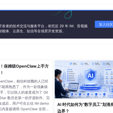
加入社区
发者的技术交流与服务平台，依托近 29 年 IM、音视频
话智能体、云原生、短信等全场景开发资源。
！保姆级OpenClaw上手方
！
penClaw，相信科技圈的人已经
不能再熟悉了，作为一款现象级
 助手，它以惊人的速度成为了 Git
上 Star 数历史第一的开源软件。完
成后，用户可在云信 IM demo
AI 时代如何为“数字员工”划清
关注，社交APP结合小游戏趋势渐显......
内直接调用 OpenClaw 全部核
边界？