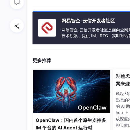
网易智企-云信开发者社区
网易智企-云信开发者社区是面向全网开
技术积累，提供 IM、RTC、实时对
更多推荐
别焦虑
案来袭
说起 O
熟悉的
的 AI
hub 
成深度集
OpenClaw：国内首个原生支持多
其中，“社交+小游戏”方案受到了泛娱乐企业的广泛
聊天窗口
IM 平台的 AI Agent 运行时