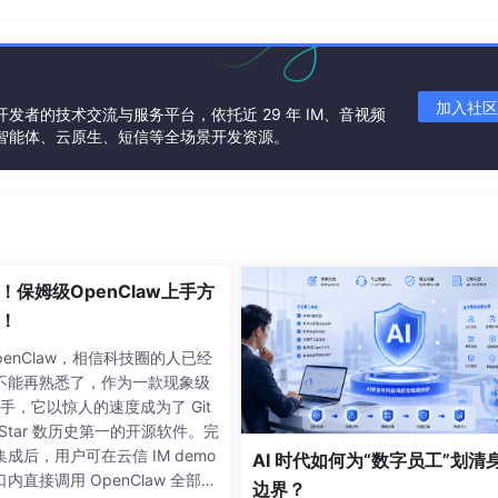
加入社区
发者的技术交流与服务平台，依托近 29 年 IM、音视频
话智能体、云原生、短信等全场景开发资源。
收房主和连麦主播的音频流，保证互动的流畅性。
内所有用户都可以实时收听麦上主播互动。
门曲目，全套高精度伴奏歌词，多码率音质灵活应用，搜索/榜单/
列表；当同时上麦人数大于 1 时，根据每首点播歌曲的排麦顺
！保姆级OpenClaw上手方
！
对应的歌词；听众收听的歌曲进度与歌词进度实时同步。
penClaw，相信科技圈的人已经
不能再熟悉了，作为一款现象级
组件来快速搭建在线K歌。
 助手，它以惊人的速度成为了 Git
获取AppID和密钥等。
上 Star 数历史第一的开源软件。完
成后，用户可在云信 IM demo
AI 时代如何为“数字员工”划清
内直接调用 OpenClaw 全部核
边界？