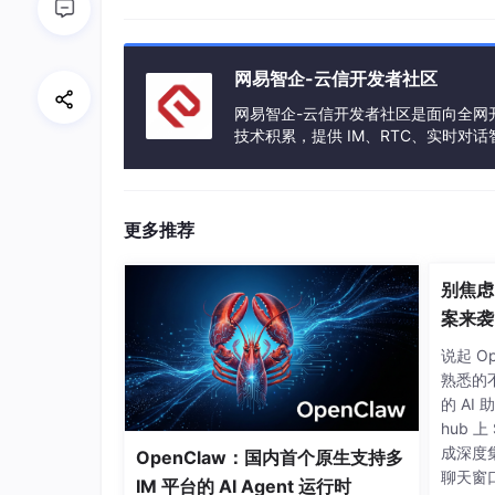
听众
进入歌房的倾听者
网易智企-云信开发者社区
核心功能
网易智企-云信开发者社区是面向全网开
技术积累，提供 IM、RTC、实时对
实时音频互动
：超低延时观看，听众实时接
互动连麦
：听众可上麦成为连麦主播，房间
正版曲库
：正版曲库直通车提供超20w热
更多推荐
分类多维选曲。
排麦模块
：连麦主播点歌后，歌曲进入已点
别焦虑
演唱。
案来袭
歌词模块
：歌曲播放时，根据播放进度显示
说起 O
熟悉的
今天我们来体验一下，如何使用TUIKaraoke
的 AI
当然在实验之前需要做一些准备，诸如环境配置，
hub 
成深度集
OpenClaw：国内首个原生支持多
获取应用的SDKAppID和密钥
聊天窗口
IM 平台的 AI Agent 运行时