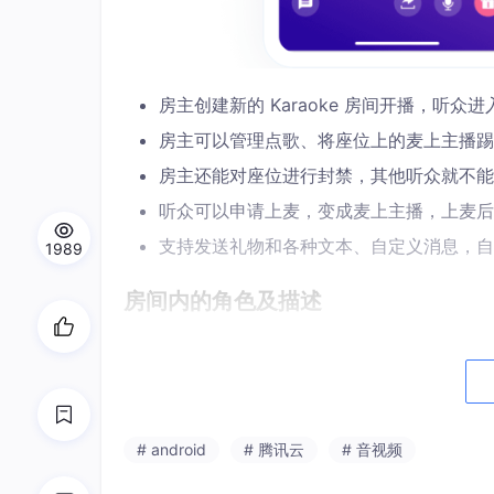
房主创建新的 Karaoke 房间开播，听众进入
房主可以管理点歌、将座位上的麦上主播踢
房主还能对座位进行封禁，其他听众就不能
听众可以申请上麦，变成麦上主播，上麦后
支持发送礼物和各种文本、自定义消息，自
1989
房间内的角色及描述
角色
描述
房主
歌房创建者
连麦主播
进入歌房后，通过上麦成为连
# android
# 腾讯云
# 音视频
主唱
连麦主播点歌后进行排麦演