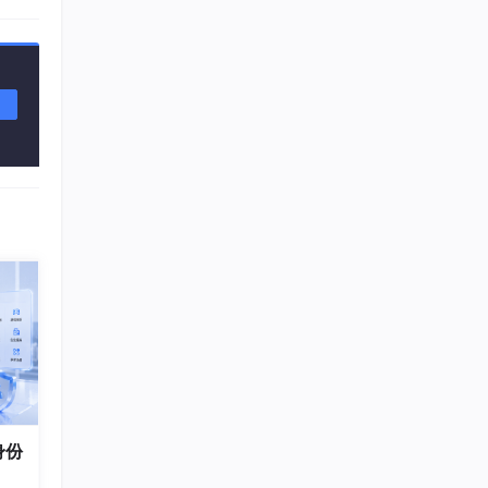
歌手
序上麦
身份