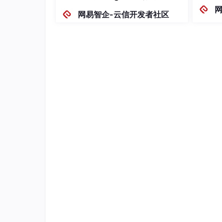
心功能
如果您未开通腾讯云 TRTC 服务，可进入
腾讯
网易智企-云信开发者社区
零技术
面找到当前的应用:
手，能
可能需
输入密
点击配置管理,进入到应用信息页面，在应用信息里