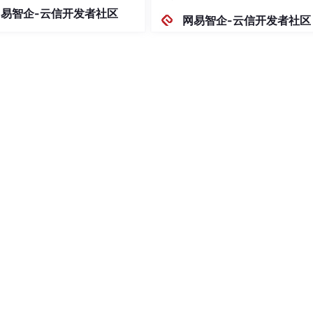
，涵盖。开发者无需复杂配置，
云实时音视频控制台
，创建一个新的 TRTC 应用后,在应用管理
网易智企-云信开发者社区
基础用户及职场新人均可快速上
网易智企-云信开发者社区
够有效提升办公协同效率。这里
要你输入电脑的密码，别着急，
码时
面就可以找到SDKAppID：